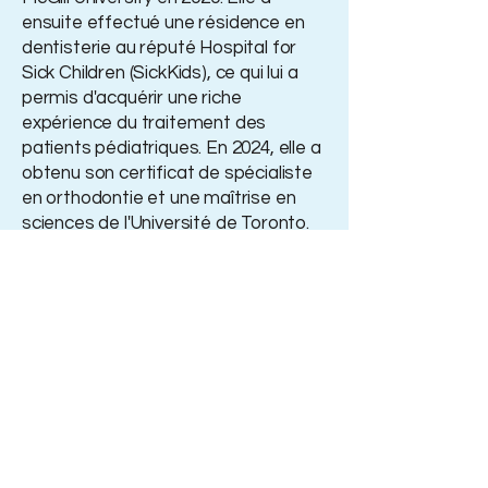
ensuite effectué une résidence en
dentisterie au réputé Hospital for
Sick Children (SickKids), ce qui lui a
permis d'acquérir une riche
expérience du traitement des
patients pédiatriques. En 2024, elle a
obtenu son certificat de spécialiste
en orthodontie et une maîtrise en
sciences de l'Université de Toronto.
Elle est membre du Collège Royal
des Chirurgiens Dentistes du
Canada et de l'Association
Canadienne et Américaine
d'Orthodontie. Reconnue pour sa
gentillesse et son engagement
envers les patients, elle prend le
temps de communiquer avec eux,
d’expliquer les traitements et de
proposer des solutions