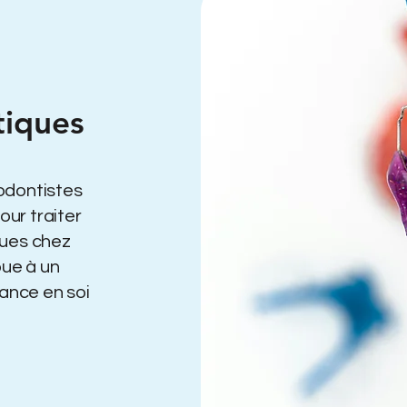
tiques
odontistes
ur traiter
ques chez
bue à un
iance en soi