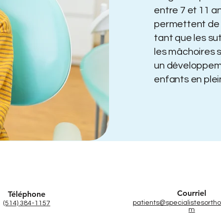
entre 7 et 11 an
permettent de 
tant que les su
les mâchoires 
un développeme
enfants en plei
Courriel
Téléphone
patients@specialistesortho
(514) 384-1157
m